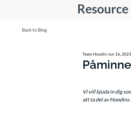
Resource
s
Back to Blog
Team Hoodin
Jun 16, 2023
Påminnel
Vi vill bjuda in dig so
att ta del av Hoodins 