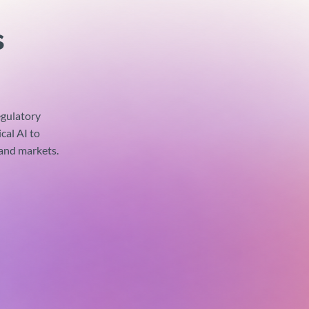
s
gulatory
cal AI to
 and markets.