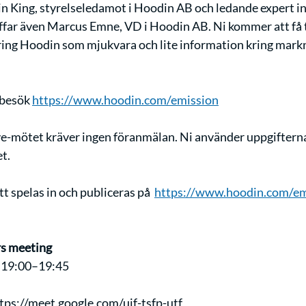
in King, styrelseledamot i Hoodin AB och ledande expert in
äffar även Marcus Emne, VD i Hoodin AB. Ni kommer att få t
ing Hoodin som mjukvara och lite information kring markn
besök 
https://www.hoodin.com/emission
ve-mötet kräver ingen föranmälan. Ni använder uppgifterna
t.
 spelas in och publiceras på  
https://www.hoodin.com/em
rs meeting
· 19:00–19:45
tps://meet.google.com/ujf-tsfp-utf