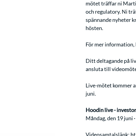
mötet träffar ni Mart
och regulatory. Ni tr
spännande nyheter kr
hösten. 
För mer information, 
Ditt deltagande på li
ansluta till videomöte
Live-mötet kommer att
juni. 
Hoodin live - investo
Måndag, den 19 juni 
Videosamtalslänk: ht