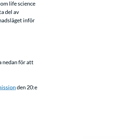
om life science 
a del av 
adsläget inför 
 nedan för att 
ission
 den 20:e 